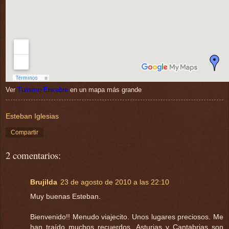
Ver
Turismo Enxebre
en un mapa más grande
Esteban Iglesias
Compartir
2 comentarios:
Brujilda
23 de agosto de 2010 a las 22:10
Muy buenas Esteban.
Bienvenido!! Menudo viajecito. Unos lugares preciosos. Me
han traído muchos recuerdos. Asturias y Cantabrias son