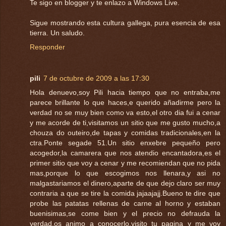
Te sigo en blogger y te enlazo a Windows Live.
Sigue mostrando esta cultura gallega, pura esencia de esa
tierra. Un saludo.
Responder
pili
7 de octubre de 2009 a las 17:30
Hola denuevo,soy Pili hacia tiempo que no entraba,me
parece brillante lo que haces,e querido añadirme pero la
verdad no se muy bien como va esto,el otro dia fui a cenar
y me acorde de ti,visitamos un sitio que me gusto mucho,a
chouza do outeiro,de tapas y comidas tradicionales,en la
ctra.Ponte segade 51.Un sitio enxebre pequeño pero
acogedor,la camarera que nos atendio encantadora,es el
primer sitio que voy a cenar y me recomiendan que no pida
mas,porque lo que escogimos nos llenara,y asi no
malgastariamos el dinero,aparte de que dejo claro ser muy
contraria a que se tire la comida jajaajajj.Bueno te dire que
probe las patatas rellenas de carne al horno y estaban
buenisimas,se come bien y el precio no defrauda la
verdad,os animo a conocerlo,visito tu pagina y me voy