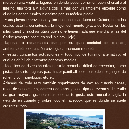
merecen una
visitilla
, lugares en donde poder comer un buen
chorizillo
al
inferno
, una tortilla y alguna
cosilla
mas con un ambiente
enxebre
como
el de las casas rurales y encima por un
módico
precio.
-Esas playas maravillosas y tan desconocidas fuera de
Galicia
, entre las
cuales esta la considerada la mejor del mundo (playa de Rodas en las
islas
Cies
) y muchas otras que no le tienen nada que envidiar a las del
Caribe (excepto por el
calorcillo
claro..
jeje
).
-
Taperias o restaurantes
que por su gran cantidad de pinchos,
ambientación o situación privilegiada merecen mención.
-Fiestas, conciertos actuaciones y todo tipo de turismo alternativo, el
cual es
difícil
de enterarse por otros medios.
-Todo tipo de diversión diferente a lo normal o
difícil
de encontrar, como
pistas de
karts
, lugares para hacer
paintball
, descenso de
ríos
,juegos de
rol en vivo,
monólogos
, etc etc
Además de todo esto también organizamos de vez en cuando cenas,
rutas de senderismo, carreras de karts y todo tipo de eventos del estilo
(la gran mayoría gratuitos), así que si te gusta este mundillo, vigila la
web de en cuando y sobre todo el facebook que es donde se suele
organizar todo.