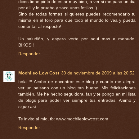
dices tiene pinta de estar muy bien, a ver si me paso un dia
por alli y lo pruebo y saco unas fotillos ;)
Sino de todas formas si quieres puedes recomendarlo tu
misma en el foro para que todo el mundo lo vea y pueda
comentar al respecto!
Un saludiño, y espero verte por aqui mas a menudo!
BIKOS!!
Responder
Mochileo Low Cost
30 de noviembre de 2009 a las 20:52
hola !!! Acabo de encontrar este blog y cuanto me alegra
ver un paisano con un blog tan bueno. Mis felicitaciones
también. Me he hecho seguidora, fan y te pongo en mi lista
de blogs para poder ver siempre tus entradas. Ánimo y
sigue así.
Te invito al mio, tb: www.mochileolowcost.com
Responder