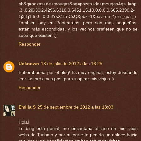
ab&q=pozas+de+mougas&oq=pozas+de+mougas&gs_l=hp
.3..0l2j0i30l2.4296.6310.0.6451.15.10.0.0.0.0.605.2390.2-
1j3j1j1.6.0...0.0.3YsX1Ia-CxQ&pbx=1&bav=on.2,or.r_gc.r_)
Tambien hay en Ponteareas, pero son mas pequeñas,
están más escondidas, y los vecinos prefieren que no se
sepa que existen ;)
Responder
Unknown
13 de julio de 2012 a las 16:25
Enhorabuena por el blog! Es muy original, estoy deseando
leer tus próximos post para inspirar mis viajes :)
Responder
Emilia S
25 de septiembre de 2012 a las 18:03
Hola!
Tu blog está genial, me encantaria afiliarlo en mis sitios
webs de Turismo y por mi parte te pediría un enlace hacia