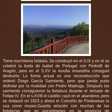
Tiene muchísima historia. Se construyó en el S.
IX
y en el se
celebró la boda de Isabel de Portugal con
PedroIII
de
Aragón
, pero en el S.
XV
la
revolta
irmandiña
consiguió
destruirlo. La forma actual es una reconstrucción que
ordenó Diego G
arcía
Sarmiento, pero que jamás pudo
disfrutar por la rivalidad con Pedro Madruga. Después los
sarmiento consiguieron la fortaleza durante el reinado de
Felipe
IV
. En el s.
XVIII
el castillo cayó en el abandono, pero
se restauró en 1923 y ahora el
Concello
de
Ponteareas
lo
usa como museo.Guarda relación con muchas de las
fortalezas que en encontramos en la provincia de