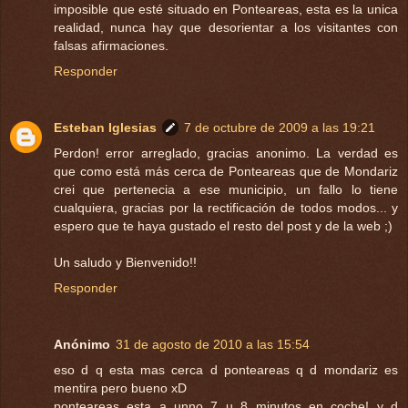
imposible que esté situado en Ponteareas, esta es la unica
realidad, nunca hay que desorientar a los visitantes con
falsas afirmaciones.
Responder
Esteban Iglesias
7 de octubre de 2009 a las 19:21
Perdon! error arreglado, gracias anonimo. La verdad es
que como está más cerca de Ponteareas que de Mondariz
crei que pertenecia a ese municipio, un fallo lo tiene
cualquiera, gracias por la rectificación de todos modos... y
espero que te haya gustado el resto del post y de la web ;)
Un saludo y Bienvenido!!
Responder
Anónimo
31 de agosto de 2010 a las 15:54
eso d q esta mas cerca d ponteareas q d mondariz es
mentira pero bueno xD
ponteareas esta a unno 7 u 8 minutos en coche! y d