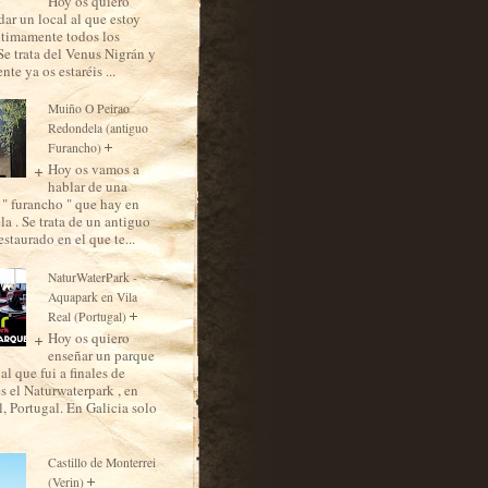
Hoy os quiero
ar un local al que estoy
ltimamente todos los
Se trata del Venus Nigrán y
te ya os estaréis ...
Muiño O Peirao
Redondela (antiguo
Furancho)
Hoy os vamos a
hablar de una
 " furancho " que hay en
a . Se trata de un antiguo
staurado en el que te...
NaturWaterPark -
Aquapark en Vila
Real (Portugal)
Hoy os quiero
enseñar un parque
al que fui a finales de
es el Naturwaterpark , en
, Portugal. En Galicia solo
Castillo de Monterrei
(Verin)