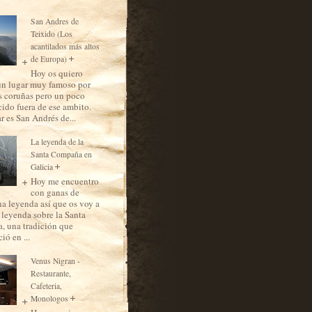
San Andres de
Teixido (Los
acantilados más altos
de Europa)
Hoy os quiero
un lugar muy famoso por
as coruñas pero un poco
ido fuera de ese ambito.
r es San Andrés de...
La leyenda de la
Santa Compaña en
Galicia
Hoy me encuentro
con ganas de
na leyenda así que os voy a
a leyenda sobre la Santa
 una tradición que
ió en ...
Venus Nigran -
Restaurante,
Cafeteria,
Monologos