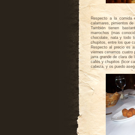
Respecto a la comida
calamares, pimientos de p
También tienen bastan
marrochos
(mas conoci
chocolate, nata y todo 
chupitos
, entre los que c
Respecto al precio es as
viernes cenamos cuatro pe
jarra grande de clara de
cafés
y
chupitos
(licor
ca
cabeza, y os puedo aseg