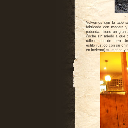
Volvemos con la
taperia
fabricada con madera 
redonda. Tiene un gran a
coche sin miedo a que p
ralle o llene de tierra.
estilo rústico con su ch
en invierno) su mesas y 