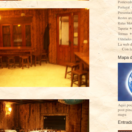
Ponteved
Portugal
Presentac
Restos ar
Rutas Mo
Taperia
Termas
Utilidade
La web d
Con l
Mapa d
Aqui pod
post pin
mapa
Entrad