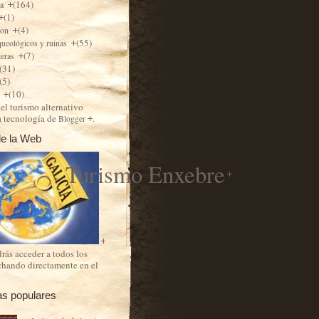
(164)
ra
(1)
(4)
ion
(55)
queológicos y ruinas
(7)
teras
(31)
(5)
(10)
s
el turismo alternativo
a tecnología de
.
Blogger
e la Web
Turismo Enxebre
rás acceder a todos los
chando directamente en el
as populares