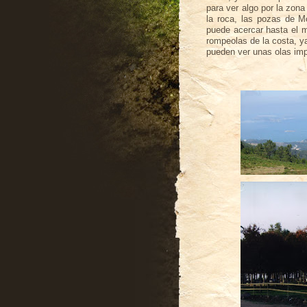
para ver algo por la zona
la roca, las pozas de M
puede acercar hasta el m
rompeolas de la costa, y
pueden ver unas olas imp