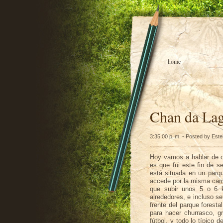
home
Chan da Lag
3:35:00 p. m. - Posted by Este
Hoy vamos a hablar de 
es que fui este fin de 
está situada en un parq
accede por la misma carre
que subir unos 5 o 6 
alrededores, e incluso se
frente del parque foresta
para hacer churrasco, g
fútbol
, y todo lo
típico
de