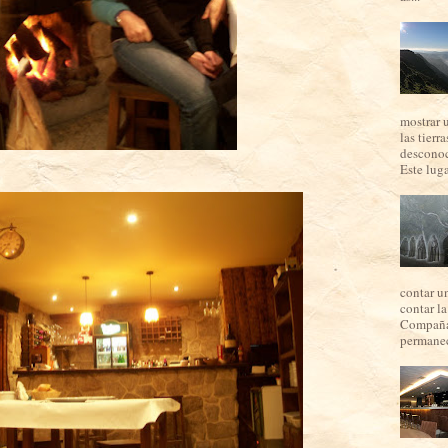
mostrar 
las tierr
desconoc
Este luga
contar u
contar l
Compaña,
permanec