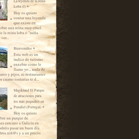
La leyenda de la reina
Loba (I)
Hoy os quiero
contar una leyenda
que existe en
sobre una reina muy cruel.
de la reina loba o "raiña
 ver...
Bienvenidos
Esta web es un
índice de turismo
enxebre como le
llamo yo... nada de
aros y pijos, ni restaurantes
 cuatro tonterias te d...
Magikland El Parque
de atracciones para
los más pequeños en
Penafiel (Portugal)
Hoy os quiero
obre un parque de
nes cercano a Galicia en
dréis pasar un buen día
tros niñ@s y a un precio