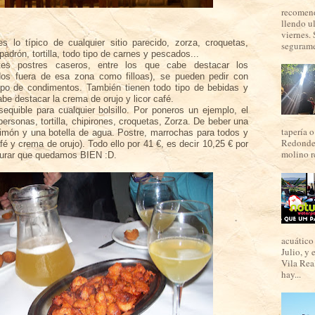
recomend
llendo u
viernes. 
 es lo
típico
de cualquier sitio parecido,
zorza
, croquetas,
seguramen
adrón, tortilla, todo tipo de carnes y pescados...
tes postres caseros, entre los que cabe destacar los
dos fuera de esa zona como
filloas
), se pueden pedir con
tipo de condimentos. También tienen todo tipo de bebidas y
abe destacar la crema de orujo y licor café.
equible para cualquier bolsillo. Por poneros un ejemplo, el
rsonas, tortilla, chipirones, croquetas,
Zorza
. De beber una
tapería o
limón
y una botella de agua. Postre,
marrochas
para todos y
Redondel
fé
y crema de orujo). Todo ello por 41 €, es decir 10,25 € por
molino re
urar que quedamos BIEN :D.
acuático 
Julio, y 
Vila Real
hay...