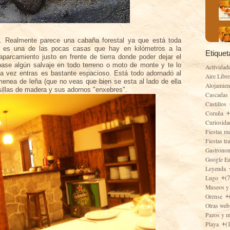
. Realmente parece una cabaña forestal ya que está toda
y es una de las pocas casas que hay en
kilómetros
a la
Etiquet
parcamiento justo en frente de tierra donde poder dejar el
ase algún salvaje en todo terreno o moto de monte y te lo
Actividad
 Una vez entras es bastante espacioso. Está todo adornado al
Aire Libr
imenea de leña (que no veas que bien se esta al lado de ella
Alojamie
sillas de madera y sus adornos "
enxebres
".
Cascadas
Castillos
Coruña
Curiosid
Fiestas m
Fiestas tr
Gastrono
Google E
Leyenda
(
Lugo
Museos y
Orense
Otras web
Pazos y 
(
Playa