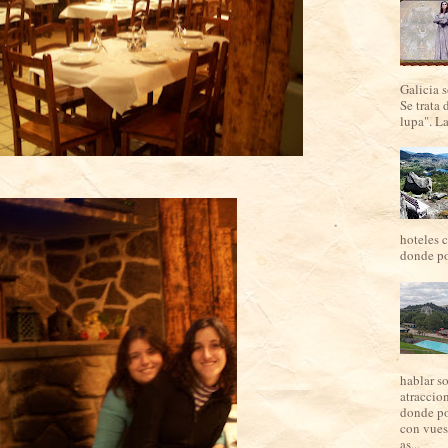
Galicia 
Se trata 
lupa". La
hoteles c
donde por
hablar s
atraccio
donde po
con vues
as...