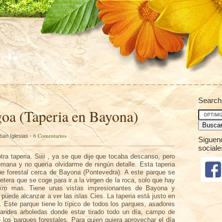
Search
oa (Taperia en Bayona)
6 Comentarios
ban Iglesias -
Siguen
sociale
otra
taperia
.
Siiii
, ya se que dije que tocaba descanso, pero
semana y no
quería
olvidarme de
ningún
detalle. Esta
taperia
ue forestal cerca de
Bayona
(
Pontevedra
). A este parque se
tera que se coge para ir a la virgen de la roca, solo que hay
km mas. Tiene unas vistas impresionantes de
Bayona
y
 puede alcanzar a ver las islas
Cies
. La
taperia
está justo en
l. Este parque tiene lo
típico
de todos los parques, asadores
randes arboledas donde estar tirado todo un
día
, campo de
 los parques forestales. Para quien quiera aprovechar el
día