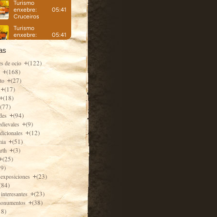
as
(122)
es de ocio
(168)
e
(27)
nto
(17)
(18)
(77)
(94)
ades
(9)
edievales
(12)
adicionales
(51)
mia
(3)
arth
(25)
79)
(23)
 exposiciones
(84)
(23)
 interesantes
(38)
monumentos
18)