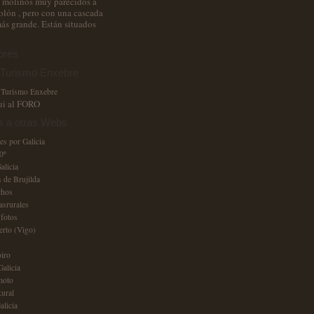
 molinos muy parecidos a
Folón , pero con una cascada
s grande. Están situados
ores
urismo Enxebre
ui al FORO
s a otras Webs
es por Galicia
0º
alicia
 de Brujilda
chos
asrurales
 fotos
erto (Vigo)
iro
Galicia
moto
ural
alicia