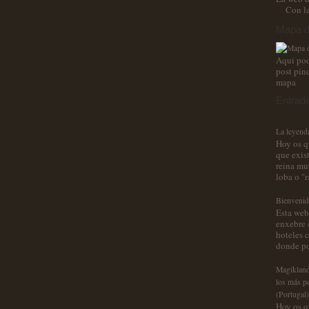
Con l
Mapa d
Aqui pod
post pin
mapa
Entrad
La leyenda
Hoy os q
que exis
reina muy
loba o "r
Bienveni
Esta web
enxebre 
hoteles c
donde por
Magikland
los más p
(Portugal)
Hoy os q