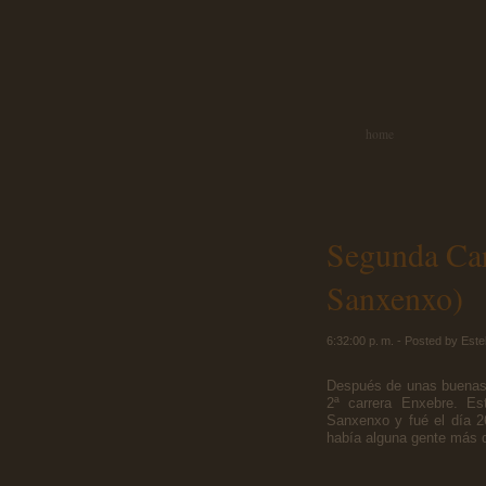
home
Segunda Car
Sanxenxo)
6:32:00 p. m. - Posted by Este
Después de unas buenas 
2ª carrera Enxebre. Es
Sanxenxo y fué el día 2
había alguna gente más de