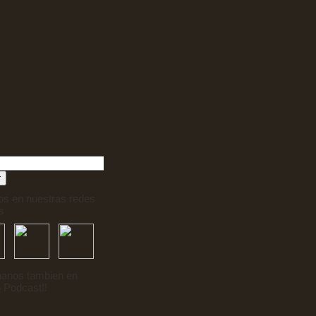
os en nuestras redes
s
anos tambien en
 Podcast!!