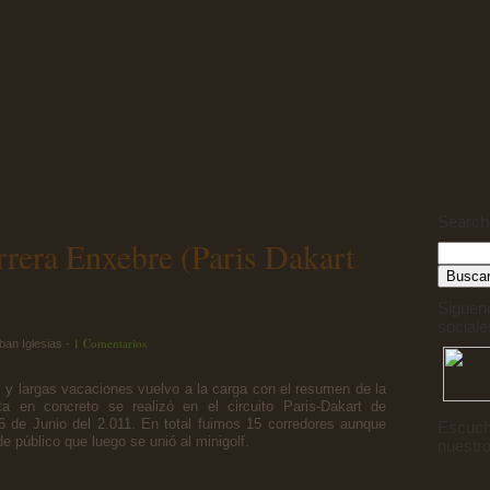
Search
rera Enxebre (Paris Dakart
Siguen
sociale
1 Comentarios
ban Iglesias -
y largas vacaciones vuelvo a la carga con el resumen de la
ta en concreto se realizó en el circuito Paris-Dakart de
6 de Junio del 2.011. En total fuimos 15 corredores aunque
Escuch
 público que luego se unió al minigolf.
nuestro