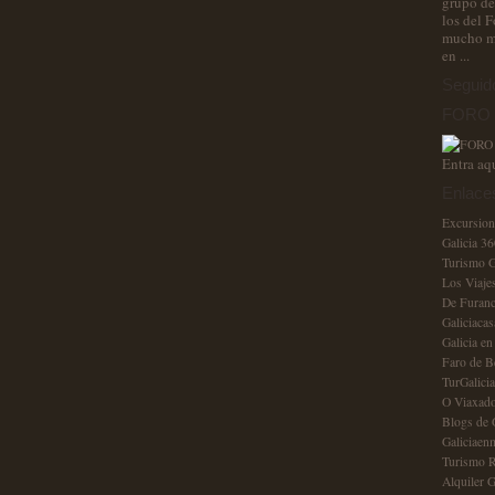
grupo de
los del 
mucho má
en ...
Seguid
FORO T
Entra aq
Enlace
Excursion
Galicia 36
Turismo G
Los Viajes
De Furan
Galiciacas
Galicia en
Faro de B
TurGalicia
O Viaxado
Blogs de 
Galiciaen
Turismo R
Alquiler G