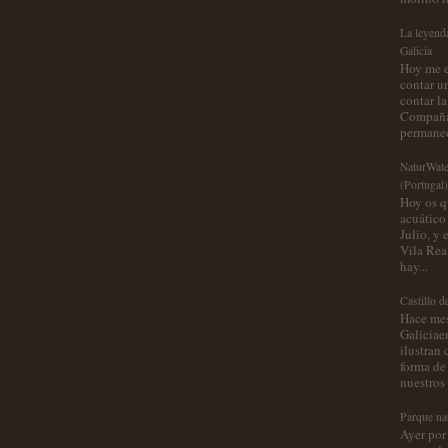
La leyend
Galicia
Hoy me e
contar u
contar l
Compaña,
permanec
NaturWate
(Portugal)
Hoy os q
acuático 
Julio, y 
Vila Real
hay...
Castillo d
Hace mes
Galiciae
ilustran
forma de 
nuestros 
Parque nat
Ayer por 