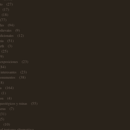
(27)
nto
(17)
(18)
(77)
(94)
ades
(9)
edievales
(12)
adicionales
(51)
mia
(3)
arth
(25)
79)
(23)
 exposiciones
(84)
(23)
 interesantes
(38)
monumentos
18)
(164)
ra
(1)
(4)
ion
(55)
queológicos y ruinas
(7)
teras
(31)
(5)
(10)
s
el turismo alternativo