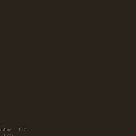
as
(122)
es de ocio
(168)
e