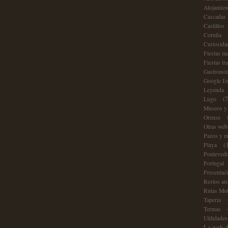
Alojamie
Cascadas
Castillos
Coruña
Curiosid
Fiestas m
Fiestas tr
Gastrono
Google E
Leyenda
(
Lugo
Museos y
Orense
Otras web
Pazos y 
(
Playa
Ponteved
Portugal
Presentac
Restos ar
Rutas Mo
Taperia
Termas
Utilidade
La web d