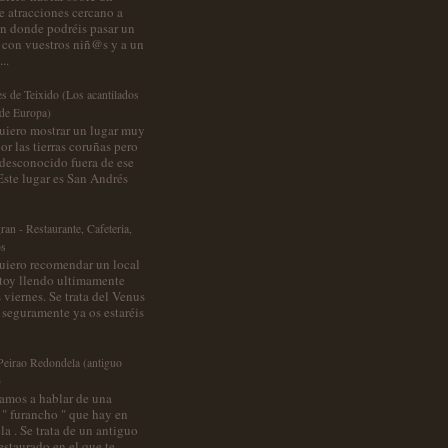
e atracciones cercano a
en donde podréis pasar un
 con vuestros niñ@s y a un
..
s de Teixido (Los acantilados
 de Europa)
uiero mostrar un lugar muy
r las tierras coruñas pero
desconocido fuera de ese
Este lugar es San Andrés
an - Restaurante, Cafeteria,
s
uiero recomendar un local
stoy llendo ultimamente
 viernes. Se trata del Venus
 seguramente ya os estaréis
eirao Redondela (antiguo
)
amos a hablar de una
 " furancho " que hay en
a . Se trata de un antiguo
staurado en el que te...