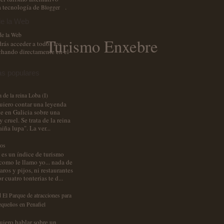
a tecnología de
.
Blogger
e la Web
Turismo Enxebre
rás acceder a todos los
chando directamente en el
as populares
 de la reina Loba (I)
uiero contar una leyenda
te en Galicia sobre una
 cruel. Se trata de la reina
aiña lupa". La ver...
dos
 es un índice de turismo
como le llamo yo... nada de
aros y pijos, ni restaurantes
 cuatro tonterias te d...
 El Parque de atracciones para
equeños en Penafiel
uiero hablar sobre un