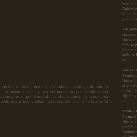
parque d
Galicia 
buen día
precio as.
San Andre
más altos
Hoy os q
famoso po
un poco 
ambito. 
de...
Venus Nigr
Monologo
Hoy os q
al que e
 vueltas de calentamiento, 7 de clasificación y 7 de carrera
todos los
 se hicieron un lio y nos las puesieron por distinto orden
Nigrán y
 pareja mas, por lo que al final el calentamiento fueron casi
...
n solo dos o tres vueltas. Después del lio vino lo bueno, la
Muiño O P
Furancho
Hoy os v
tapería o
Redondel
molino re