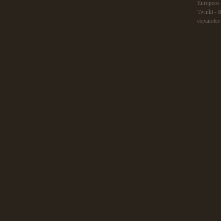
Europeos 
Twinkl - 
españoles