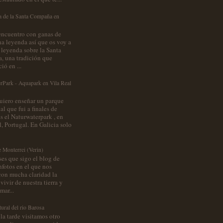
a de la Santa Compaña en
ncuentro con ganas de
na leyenda así que os voy a
a leyenda sobre la Santa
 una tradición que
ió en ...
rPark - Aquapark en Vila Real
uiero enseñar un parque
al que fui a finales de
es el Naturwaterpark , en
, Portugal. En Galicia solo
e Monterrei (Verin)
es que sigo el blog de
nfotos en el que nos
 con mucha claridad la
vivir de nuestra tierra y
mar...
ural del rio Barosa
la tarde visitamos otro