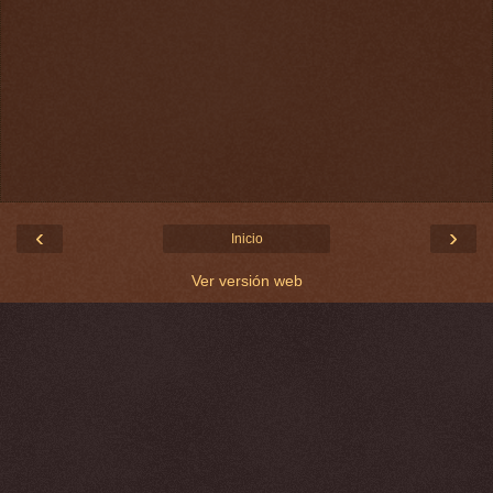
‹
›
Inicio
Ver versión web