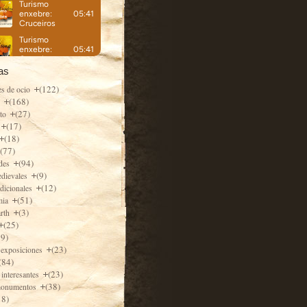
as
(122)
es de ocio
(168)
e
(27)
nto
(17)
(18)
(77)
(94)
ades
(9)
edievales
(12)
adicionales
(51)
mia
(3)
arth
(25)
79)
(23)
 exposiciones
(84)
(23)
 interesantes
(38)
monumentos
18)