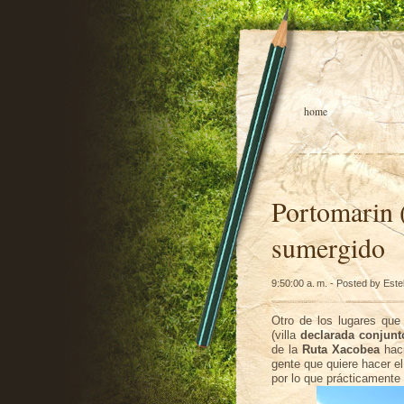
home
Portomarin 
sumergido
9:50:00 a. m. - Posted by Este
Otro de los lugares qu
(villa
declarada conjunto
de la
Ruta
Xacobea
haci
gente que quiere hacer e
por lo que
prácticamente