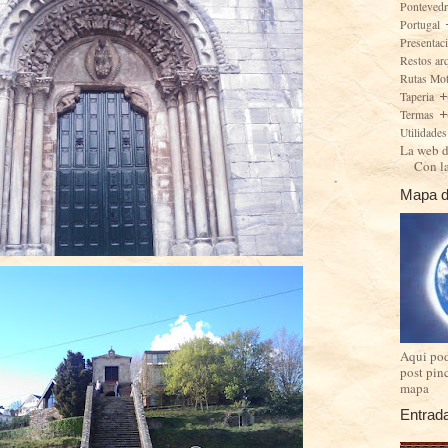
Ponteved
Portugal
Presentac
Restos ar
Rutas Mo
Taperia
Termas
Utilidade
La web d
Con l
Mapa d
Aqui pod
post pin
mapa
Entrad