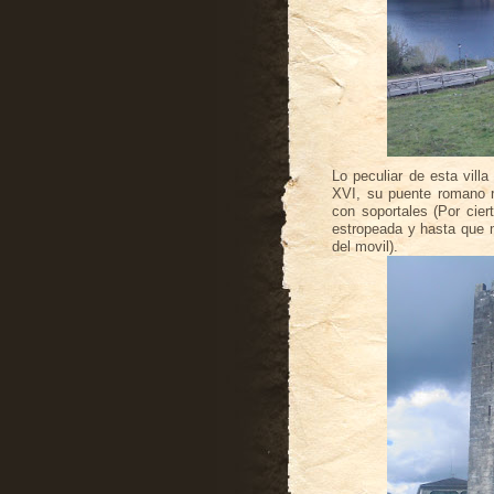
Lo peculiar de esta villa
XVI
, su puente romano re
con soportales (Por cier
estropeada y hasta que m
del movil).