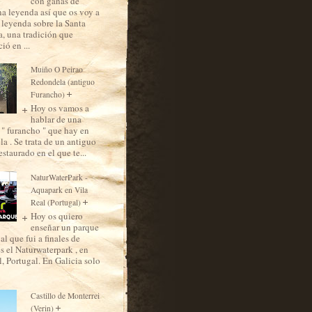
con ganas de
na leyenda así que os voy a
a leyenda sobre la Santa
 una tradición que
ió en ...
Muiño O Peirao
Redondela (antiguo
Furancho)
Hoy os vamos a
hablar de una
 " furancho " que hay en
a . Se trata de un antiguo
staurado en el que te...
NaturWaterPark -
Aquapark en Vila
Real (Portugal)
Hoy os quiero
enseñar un parque
al que fui a finales de
es el Naturwaterpark , en
, Portugal. En Galicia solo
Castillo de Monterrei
(Verin)