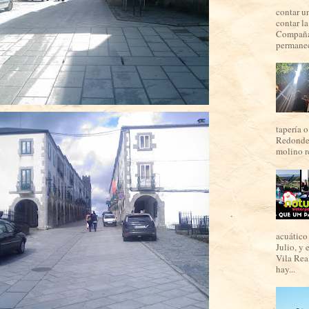
contar u
contar l
Compaña,
permanec
tapería o
Redondel
molino re
acuático 
Julio, y 
Vila Real
hay...