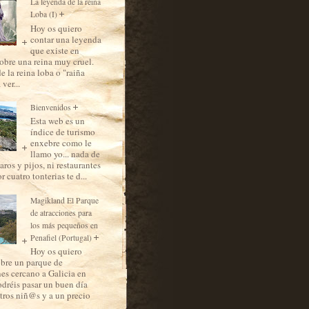
La leyenda de la reina
Loba (I)
Hoy os quiero
contar una leyenda
que existe en
sobre una reina muy cruel.
de la reina loba o "raiña
 ver...
Bienvenidos
Esta web es un
índice de turismo
enxebre como le
llamo yo... nada de
aros y pijos, ni restaurantes
 cuatro tonterias te d...
Magikland El Parque
de atracciones para
los más pequeños en
Penafiel (Portugal)
Hoy os quiero
obre un parque de
nes cercano a Galicia en
dréis pasar un buen día
tros niñ@s y a un precio