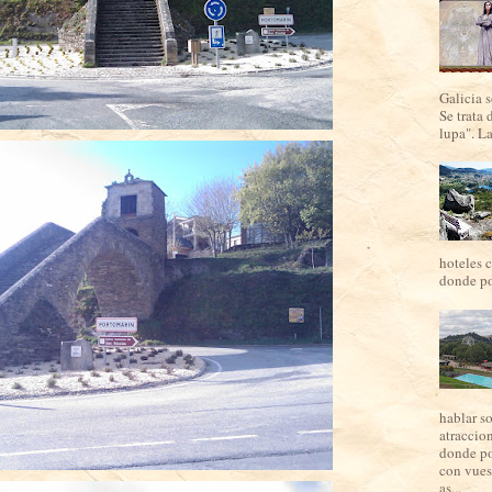
Galicia 
Se trata 
lupa". La
hoteles c
donde por
hablar s
atraccio
donde po
con vues
as...