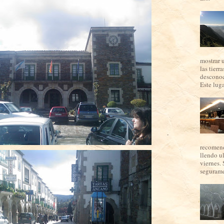
mostrar 
las tierr
desconoc
Este luga
recomend
llendo u
viernes. 
seguramen