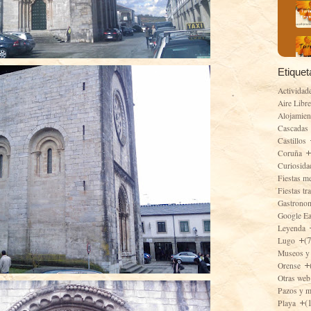
Etiquet
Actividad
Aire Libr
Alojamie
Cascadas
Castillos
Coruña
Curiosid
Fiestas m
Fiestas tr
Gastrono
Google E
Leyenda
(
Lugo
Museos y
Orense
Otras web
Pazos y 
(
Playa