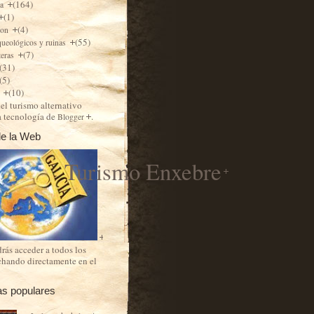
(164)
ra
(1)
(4)
ion
(55)
queológicos y ruinas
(7)
teras
(31)
(5)
(10)
s
el turismo alternativo
a tecnología de
.
Blogger
e la Web
Turismo Enxebre
rás acceder a todos los
chando directamente en el
as populares