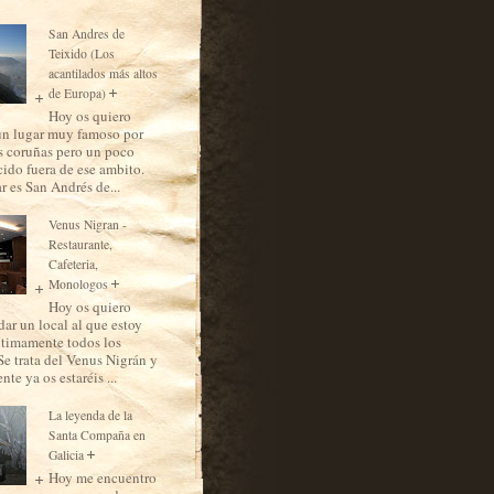
San Andres de
Teixido (Los
acantilados más altos
de Europa)
Hoy os quiero
un lugar muy famoso por
as coruñas pero un poco
ido fuera de ese ambito.
r es San Andrés de...
Venus Nigran -
Restaurante,
Cafeteria,
Monologos
Hoy os quiero
ar un local al que estoy
ltimamente todos los
Se trata del Venus Nigrán y
te ya os estaréis ...
La leyenda de la
Santa Compaña en
Galicia
Hoy me encuentro