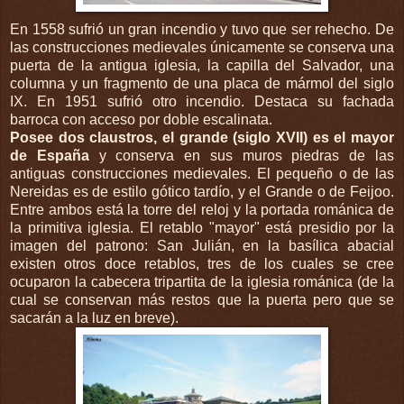
En 1558 sufrió un gran incendio y tuvo que ser rehecho. De
las construcciones medievales únicamente se conserva una
puerta de la antigua iglesia, la capilla del Salvador, una
columna y un fragmento de una placa de mármol del siglo
IX. En 1951 sufrió otro incendio. Destaca su fachada
barroca con acceso por doble escalinata.
Posee dos claustros, el grande (siglo XVII) es el mayor
de España
y conserva en sus muros piedras de las
antiguas construcciones medievales. El pequeño o de las
Nereidas es de estilo gótico tardío, y el Grande o de Feijoo.
Entre ambos está la torre del reloj y la portada románica de
la primitiva iglesia. El retablo "mayor" está presidio por la
imagen del patrono: San Julián, en la basílica abacial
existen otros doce retablos, tres de los cuales se cree
ocuparon la cabecera tripartita de la iglesia románica (de la
cual se conservan más restos que la puerta pero que se
sacarán a la luz en breve).