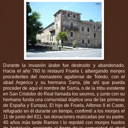
Durante la invasión árabe fue destruido y abandonado.
Hacia el año 760 lo restauró Fruela I, albergando monjes
procedentes del monasterio agaliense de Toledo, con el
abad Argerico y su hermana Sarra, (de ahí que pueda
proceder de aquí el nombre de Sarria, o de la tribu existente
en San Cristobo do Real llamada los seurros, y junto con su
hermano funda una comunidad dúplice una de las primeras
de España y Europa). El hijo de Fruela, Alfonso II el Casto,
refugiado en él durante un tiempo, confirmó a los monjes el
11 de junio del 811, las donaciones realizadas por su padre.
40 años más tarde Ramiro I lo repobló con monjes huidos