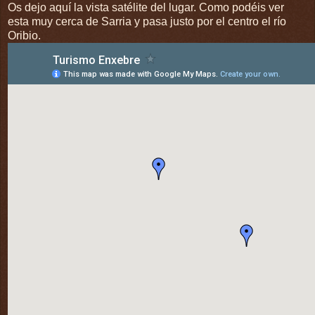
Os dejo aquí la vista satélite del lugar. Como podéis ver
esta muy cerca de Sarria y pasa justo por el centro el río
Oribio.