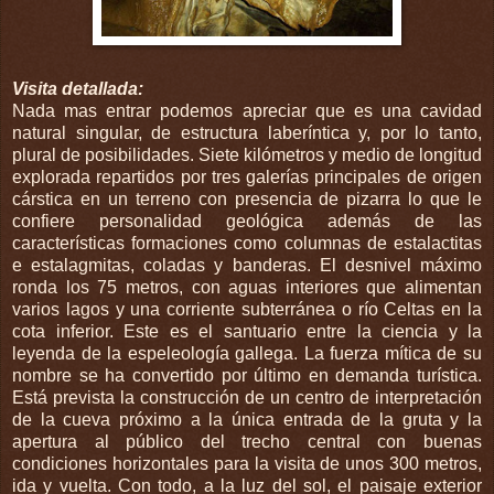
Visita detallada:
Nada mas entrar podemos apreciar que es una cavidad
natural singular, de estructura laberíntica y, por lo tanto,
plural de posibilidades. Siete kilómetros y medio de longitud
explorada repartidos por tres galerías principales de origen
cárstica
en un terreno con presencia de pizarra lo que le
confiere personalidad geológica además de las
características formaciones como columnas de estalactitas
e estalagmitas, coladas y banderas. El desnivel máximo
ronda los 75 metros, con aguas interiores que alimentan
varios lagos y una corriente subterránea o río Celtas en la
cota inferior. Este es el santuario entre la ciencia y la
leyenda de la espeleología gallega. La fuerza mítica de su
nombre se ha convertido por último en demanda turística.
Está prevista la construcción de un centro de interpretación
de la cueva próximo a la única entrada de la gruta y la
apertura al público del trecho central con buenas
condiciones horizontales para la visita de unos 300 metros,
ida y vuelta. Con todo, a la luz del sol, el paisaje exterior