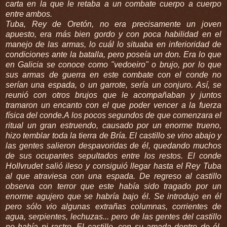
carta en la que le retaba a un combate cuerpo a cuerpo
entre ambos.
Tuba, Rey de
Oretón
, no era precisamente un
joven
apuesto, era más bien gordo y con poca habilidad en el
manejo de las armas, lo cuál lo situaba en inferioridad de
condiciones ante la batalla, pero poseía un don. Era lo que
en
Galicia
se conoce como "
vedoeiro
" o brujo, por lo que
sus armas de guerra en este combate con el conde no
serían una espada, o un garrote, sería un conjuro. Así, se
reunió con otros brujos que le acompañaban y juntos
tramaron un encanto con el que poder vencer a la fuerza
física del conde.A los pocos segundos de que comenzara el
ritual un gran estruendo, causado por un enorme trueno,
hizo temblar toda la tierra de
Bría
. El castillo se vino abajo y
las gentes s
alieron
despavoridas de él, quedando muchos
de sus ocupantes sepultados entre los restos. El conde
Hollvrudet
salió ileso y consiguió llegar hasta el Rey Tuba
al que atraviesa con una espada. De regreso al castillo
observa con terror que este había sido tragado por un
enorme agujero que se habría bajo él. Se introdujo en él
pero sólo vio algunas extrañas columnas, corrientes de
agua, serpientes, lechuzas... pero de las gentes del castillo
no había ni rastro. El castillo, con su amada dentro de él,