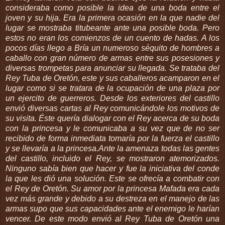
consideraba como posible la idea de una boda entre el
joven
y su hija. Era la primera ocasión en la que nadie del
lugar se mostraba
titubeante
ante una posible boda. Pero
estos no eran los comienzos de un cuento de hadas. A los
pocos días llego a
Bría
un numeroso séquito de hombres a
caballo con gran número de armas entre sus posesiones y
diversas trompetas para anunciar su llegada. Se trataba del
Rey Tuba de
Oretón
, este y sus caballeros acamparon en el
lugar como si se tratara de la ocupación de una plaza por
un ejercito de guerreros. Desde los exteriores del castillo
envió diversas cartas al Rey comunicándole los motivos de
su visita. Éste quería dialogar con el Rey acerca de su boda
con la princesa y le comunicaba a su vez que de no ser
recibido de forma inmediata tomaría por la fuerza el castillo
y se llevaría a la princesa.Ante la amenaza todas las gentes
del castillo,
incluido
el Rey, se mostraron atemorizados.
Ninguno sabía bien que hacer y fue la iniciativa del conde
la que les
dió
una solución. Este se
ofrecía
a combatir con
el Rey de
Oretón
. Su amor por la princesa
Mafada
era cada
vez más grande y debido a su destreza en el manejo de las
armas supo que sus capacidades ante el enemigo le harían
vencer. De este modo envió al Rey Tuba de
Oretón
una