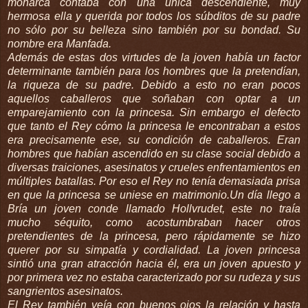
monarca contaba con una única descendiente, muy
hermosa ella y querida por todos los
súb
ditos
de su padre
no sólo por su belleza sino también por su bondad. Su
nombre era
Manfada
.
Además de estas dos virtudes de la
joven
había un factor
determinante también para los hombres que la pretendían,
la riqueza de su padre. Debido a esto no eran pocos
aquellos caballeros que soñaban con optar a un
emparejamiento con la princesa. Sin embargo el defecto
que tanto el Rey cómo la princesa le encontraban a estos
era precisamente ese, su condición de
caballeros
. Eran
hombres que habían ascendido en su clase social debido a
diversas traiciones, asesinatos y crueles enfrentamientos en
múltiples
batallas. Por eso el Rey no tenía demasiada prisa
en que la princesa se uniese en matrimonio.Un día llego a
Bría
un
joven
conde llamado
Hollvrudet
, este no traía
mucho
séquito
, como acostumbraban hacer otros
pretendientes de la princesa, pero rápidamente se hizo
querer por su simpatía y cordialidad. La
joven
princesa
sintió una gran atracción hacia él, era un
joven
apuesto y
por primera vez no estaba caracterizado por su rudeza y sus
sangrientos asesinatos.
El Rey también veía con buenos ojos la relación y hasta