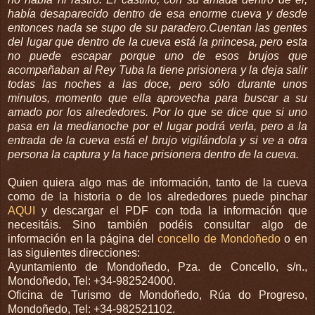
había desaparecido dentro de esa enorme cueva y desde
entonces nada se supo de su paradero.Cuentan las gentes
del lugar que dentro de la cueva está la princesa, pero esta
no puede escapar porque uno de esos brujos que
acompañaban al Rey Tuba la tiene prisionera y la deja salir
todas las noches a las doce, pero sólo durante unos
minutos, momento que ella aprovecha para buscar a su
amado por los alrededores. Por lo que se dice que si uno
pasa en la medianoche por el lugar podrá verla, pero a la
entrada de la cueva está el brujo vigilándola y si ve a otra
persona la captura y la hace
prisionera
dentro de la cueva.
Quien quiera algo mas de información, tanto de la cueva
como de la historia o de los alrededores puede pinchar
AQUI
y descargar el
PDF
con toda la información que
necesitáis
. Sino también podéis consultar algo de
información en la página del
concello
de
Mondoñedo
o en
las siguientes direcciones:
Ayuntamiento de
Mondoñedo
,
Pza
. de
Concello
, s/n.,
Mondoñedo
,
Tel
: +34-982524000.
Oficina de Turismo de
Mondoñedo
, Rúa do Progreso,
Mondoñedo
,
Tel
: +34-982521102.