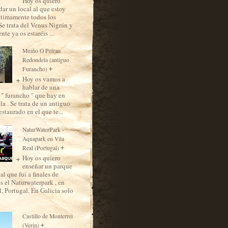
Hoy os quiero
ar un local al que estoy
ltimamente todos los
Se trata del Venus Nigrán y
te ya os estaréis ...
Muiño O Peirao
Redondela (antiguo
Furancho)
Hoy os vamos a
hablar de una
 " furancho " que hay en
a . Se trata de un antiguo
staurado en el que te...
NaturWaterPark -
Aquapark en Vila
Real (Portugal)
Hoy os quiero
enseñar un parque
al que fui a finales de
es el Naturwaterpark , en
, Portugal. En Galicia solo
Castillo de Monterrei
(Verin)