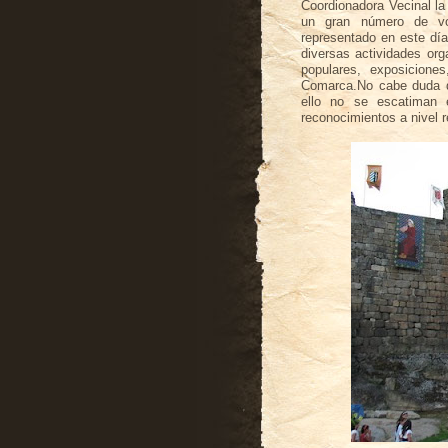
Coordionadora Vecinal la
un gran número de vo
representado en este día
diversas actividades org
populares, exposiciones
Comarca.No cabe duda de 
ello no se escatiman 
reconocimientos a nivel re