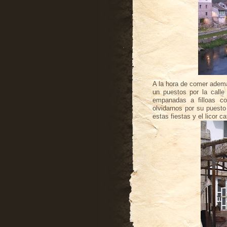
A la hora de comer ademá
un puestos por la calle 
empanadas a filloas co
olvidarnos por su puesto
estas fiestas y el licor c