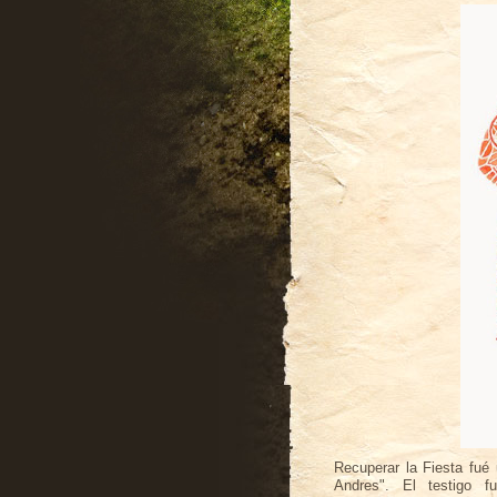
Recuperar la Fiesta fué
Andres". El testigo f