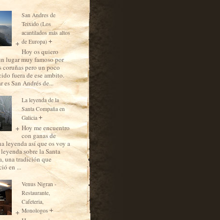
San Andres de
Teixido (Los
acantilados más altos
de Europa)
Hoy os quiero
un lugar muy famoso por
as coruñas pero un poco
ido fuera de ese ambito.
r es San Andrés de...
La leyenda de la
Santa Compaña en
Galicia
Hoy me encuentro
con ganas de
na leyenda así que os voy a
a leyenda sobre la Santa
 una tradición que
ió en ...
Venus Nigran -
Restaurante,
Cafeteria,
Monologos