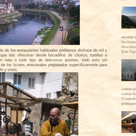
mostrar 
las tierr
desconoc
s de los restaurantes habituales podremos disfrutar de mil y
Este luga
que nos ofreceran desde bocadillos de chorizo, tortillas o
n nata o todo tipo de deliciosos postres, todo esto sin
 de los licores artesanales preparados especificamente para
afé y vinos.
contar u
contar l
Compaña,
permanec