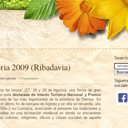
Search
oria 2009 (Ribadavia)
3 Comentarios
ban Iglesias -
Siguen
sociale
a da Istoria" (27, 28 y 29 de Agosto), una fiesta de gran
cho está
declarada de Interés Turístico Nacional y Premio
 una de las más importantes de la provincia de Orense. Se
 el último fin de semana de Agosto y en ella se recuerda, año
a Villa y su Comarca, acercando al presente las tradiciones y
sadas en una recreación medieval en donde se encuentran
as culturas, religiones, oficios y clases sociales de aquella