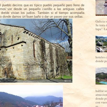
 pueblo deciros que es típico pueblo pequeño pero lleno de
emos ver desde un pequeño castillo a las antiguas calles
 donde vivian los judíos. También si el tiempo acompaña
o donde darnos un buen baño o dar un paseo por sus orillas.
Galicia 
Se trata 
lupa". La
hoteles c
donde por
hablar s
atraccio
donde po
con vues
as...