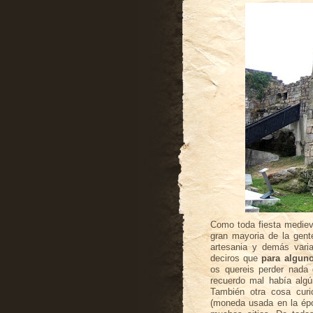
Como toda fiesta medieva
gran mayoria de la gen
artesania y demás vari
deciros que
para alguno
os quereis perder nada
recuerdo mal había algú
También otra cosa cur
(moneda usada en la ép