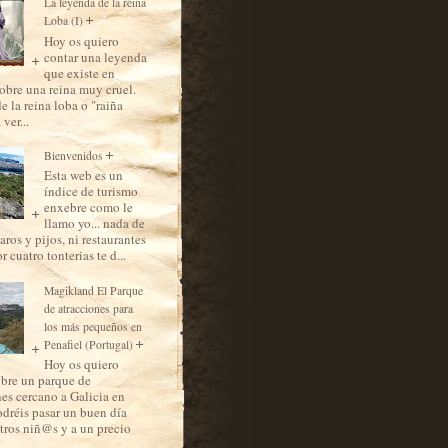
La leyenda de la reina
Loba (I)
Hoy os quiero
contar una leyenda
que existe en
sobre una reina muy cruel.
de la reina loba o "raiña
 ver...
Bienvenidos
Esta web es un
índice de turismo
enxebre como le
llamo yo... nada de
aros y pijos, ni restaurantes
 cuatro tonterias te d...
Magikland El Parque
de atracciones para
los más pequeños en
Penafiel (Portugal)
Hoy os quiero
obre un parque de
nes cercano a Galicia en
dréis pasar un buen día
tros niñ@s y a un precio