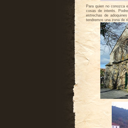
Para quien no conozca el
cosas de interés. Podr
estrechas de adoquines
tendremos una zona de ri