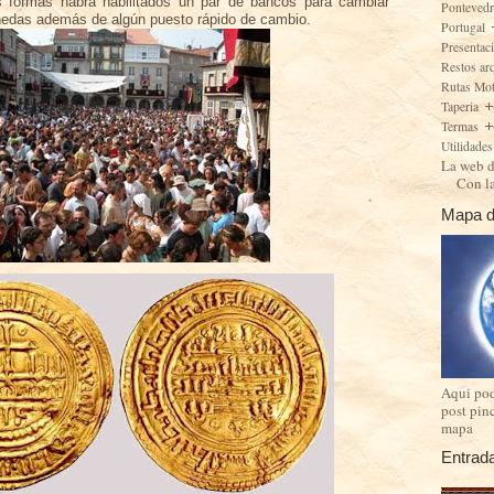
s formas habrá habilitados un par de bancos para cambiar
Ponteved
nedas además de algún puesto rápido de cambio.
Portugal
Presentac
Restos ar
Rutas Mo
Taperia
Termas
Utilidade
La web d
Con l
Mapa d
Aqui pod
post pin
mapa
Entrad