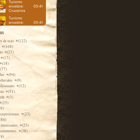
as
(122)
es de ocio
(168)
e
(27)
nto
(17)
(18)
(77)
(94)
ades
(9)
edievales
(12)
adicionales
(51)
mia
(3)
arth
(25)
79)
(23)
 exposiciones
(84)
(23)
 interesantes
(38)
monumentos
18)