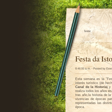
home
Festa da Ist
8:46:00 a. m. - Posted by Este
Esta semana es la "Fest
interés turístico (de he
Canal de la Historia
) y
realiza todos los años en
tras año,la historia de l
vivencias de épocas pa
representadas las distint
época.