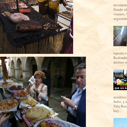
recomend
llendo u
viernes. 
seguramen
tapería o
Redondel
molino re
acuático 
Julio, y 
Vila Real
hay...