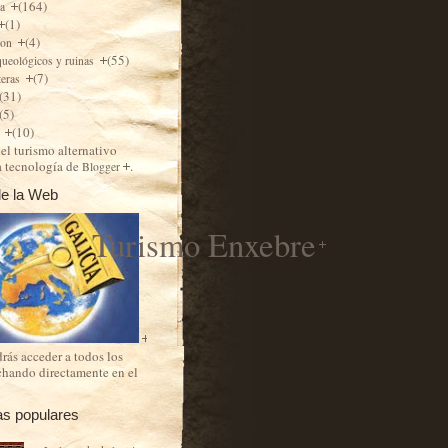
(164)
ra
(1)
(4)
ion
(55)
queológicos y ruinas
(7)
teras
(31)
(5)
(10)
s
el turismo alternativo
a tecnología de
.
Blogger
e la Web
Turismo Enxebre
rás acceder a todos los
chando directamente en el
as populares