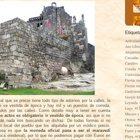
Etiquet
Actividad
Aire Libr
Alojamie
Cascadas
Castillos
Coruña
Curiosid
Fiestas m
Fiestas tr
Gastrono
Google E
l que se precie tiene todo tipo de adornos por la calles, la
Leyenda
te va vestida de época y hay mil y un puestos de comida,
(
Lugo
ados por las calles. Como detalle muy a tener en cuenta
Museos y
s actos es obligatorio ir vestido de época
, asi que si no
Orense
 de nada iros buscando un disfraz. De todas formas si no
Otras web
n local del pueblo que los alquilaba por un módico precio.
iosa es que
la moneda oficial pasa a ser el maravedí
Pazos y 
oca medieval), por lo que no podremos pagar con Euros en
(
Playa